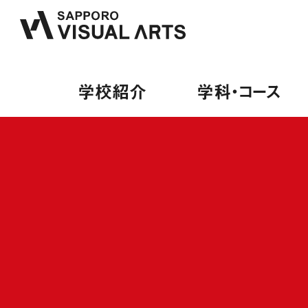
学校紹介
学科・コース
学校紹介
学科・コース
オープンキャンパス
就職・デビュー
募集要項
PA
来校
内定
募集
PA
保護
就職
学費
総合
卒業
出願
ミュ
デビ
授業
ヴォ
就職
学費
ギタ
デビ
専門
施設・設備紹介
音響学科
講師