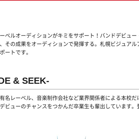
ス専攻
生の方へ
ム専攻
ダウンロード
ーベルオーディションがキミをサポート！バンドデビュー
&ゲームプログラマー専攻
、その成果をオーディションで発揮する。札幌ビジュアル
クリエイター専攻
ポートです。
ラデザ＆CG映像クリエイター専攻
E & SEEK-
有名レーベル、音楽制作会社など業界関係者による本校だ
デビューのチャンスをつかんだ卒業生も輩出しています。登