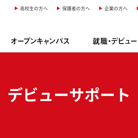
高校生の方へ
保護者の方へ
企業の方へ
オープンキャンパス
就職・デビュー
&レコーディングエンジニア専攻
型オープンキャンパス
情報
学科・定員
デビューサポート
&照明専攻（舞台制作）
者説明会
実績
・諸費用
音楽専攻
生インタビュー
方法
ージッククリエイター専攻
ュー実績
料免除制度
ーカル専攻
サポート
サポート
ー専攻
ューサポート
実践教育訓練給付金制度
紹介
学校行事
写真学科