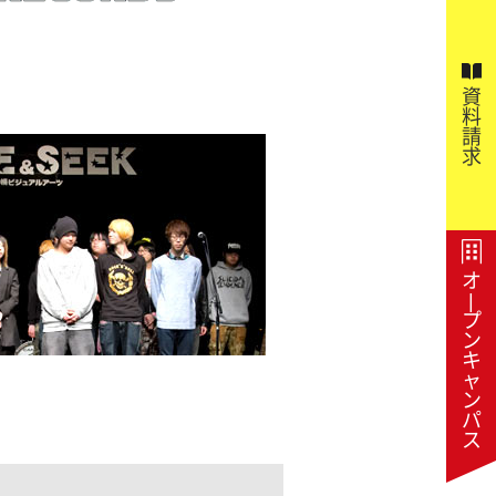
資
料
請
求
オ
|
プ
ン
キ
ャ
ン
パ
ス