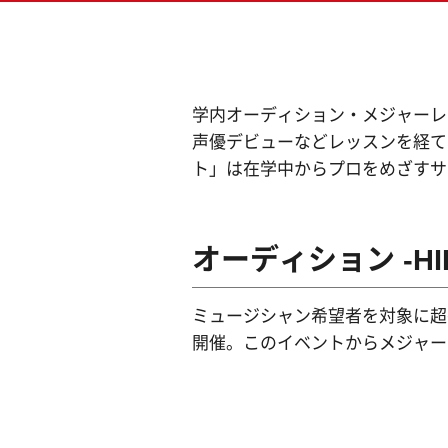
ベー
留学
ドラ
書類
学内オーディション・メジャーレ
AI
声優デビューなどレッスンを経て
MV
ト」は在学中からプロをめざすサ
キャ
オーディション -HID
ビジュアル・クリエイター学科
ミュージシャン希望者を対象に超
開催。このイベントからメジャー