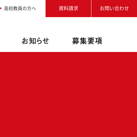
高校教員の方へ
資料請求
お問い合わせ
お知らせ
募集要項
職業実践専門課程設置校
アドビ認定専門学校
写真専攻
進学相談会
学生作品
学校説明会・個別相談
オートデスク承認教育機関
卒業生からのメッセージ
アクセス