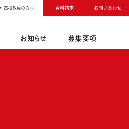
高校教員の方へ
資料請求
お問い合わせ
お知らせ
募集要項
職業実践専門課程設置校
アドビ認定専門学校
写真専攻
進学相談会
学生作品
学校説明会・個別相談
オートデスク承認教育機関
卒業生からのメッセージ
アクセス