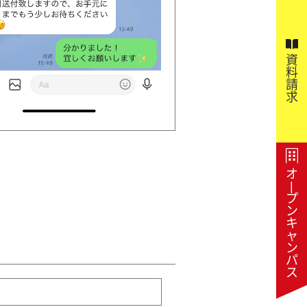
資
料
請
求
オ
|
プ
ン
キ
ャ
ン
パ
ス