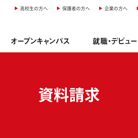
高校生の方へ
保護者の方へ
企業の方へ
オープンキャンパス
就職・デビュー
&レコーディングエンジニア専攻
型オープンキャンパス
情報
学科・定員
資料請求
&照明専攻（舞台制作）
者説明会
実績
・諸費用
音楽専攻
生インタビュー
方法
ージッククリエイター専攻
ュー実績
料免除制度
ーカル専攻
サポート
サポート
ー専攻
ューサポート
実践教育訓練給付金制度
紹介
学校行事
写真学科