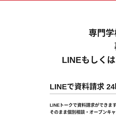
ベー
留学
ドラ
書類
専門学
AI
MV
キャ
LINEもし
ビジュアル・クリエイター学科
LINEで資料請求 
LINEトークで資料請求ができま
そのまま個別相談・オープンキャ