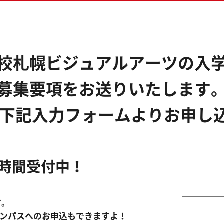
ス専攻
生の方へ
ム専攻
ダウンロード
校札幌ビジュアルアーツの入
&ゲームプログラマー専攻
クリエイター専攻
募集要項をお送りいたします
ラデザ＆CG映像クリエイター専攻
くは下記入力フォームよりお申し
24時間受付中！
す。
ンパスへのお申込もできますよ！