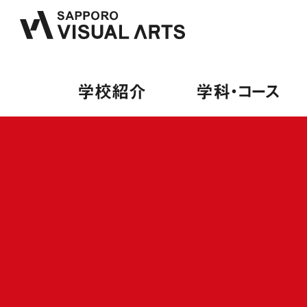
学校紹介
学科・コース
学校紹介
学科・コース
オープンキャンパス
就職・デビュー
募集要項
PA
来校
内定
募集
PA
保護
就職
学費
総合
卒業
出願
ミュ
デビ
授業
ヴォ
就職
学費
ギタ
デビ
専門
施設・設備紹介
音響学科
講師