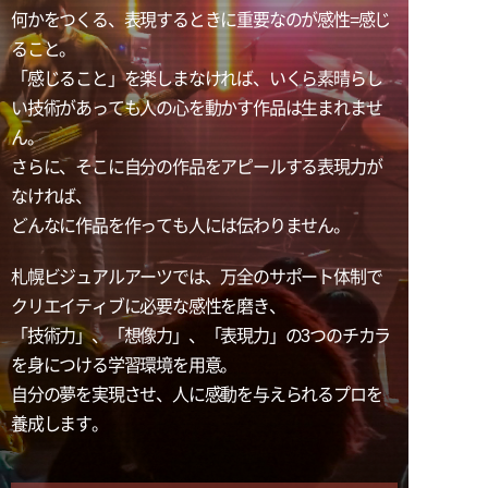
企業の方へ
高校教員の方へ
卒業生インタビュー
ミュージッククリエイター専攻
何かをつくる、表現するときに重要なのが感性=感じ
募集学科・定員
アドビ認定専門学校
ること。
デビュー実績
ヴォーカル専攻
学費・諸費用
資料請求
お問い合わせ
「感じること」を楽しまなければ、いくら素晴らし
就職サポート
オートデスク承認教育機関
ギター専攻
い技術があっても人の心を動かす作品は生まれませ
出願方法
ん。
デビューサポート
ベース専攻
アクセス
授業料免除制度
さらに、そこに自分の作品をアピールする表現力が
なければ、
ドラム専攻
学費サポート
どんなに作品を作っても人には伝わりません。
専門実践教育訓練給付金制度
札幌ビジュアルアーツでは、万全のサポート体制で
ビジュアル・クリエイター学科
留学生の方へ
クリエイティブに必要な感性を磨き、
「技術力」、「想像力」、「表現力」の3つのチカラ
書類ダウンロード
AI&ゲームプログラマー専攻
を身につける学習環境を用意。
自分の夢を実現させ、人に感動を与えられるプロを
MVクリエイター専攻
養成します。
キャラデザ＆CG映像クリエイター専攻