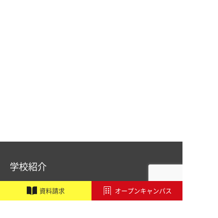
学校紹介
職業実践専門課程設置校
施設・設備紹介
資
料
請
求
オープンキャンパス
講師紹介
アドビ認定専門学校
オートデスク承認教育機関
学校行事