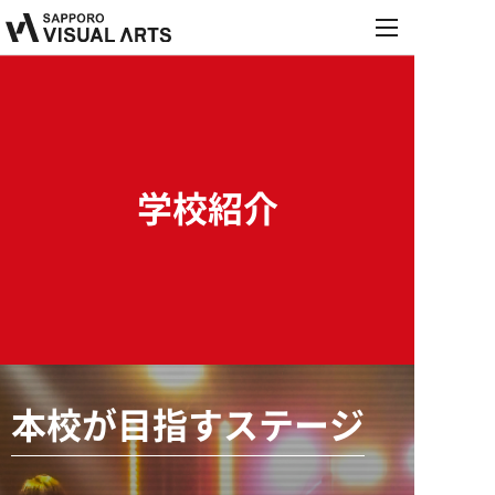
MENU
学校紹介
学科・コース
学校紹介
オープンキャンパス
学校紹介
学科・コース
施設・設備紹介
就職・デビュー
オープンキャンパス
音響学科
お知らせ
講師紹介
就職・デビュー
来校型オープンキャンパス
募集要項
PA&レコーディングエンジニア専攻
保護者説明会
内定情報
学校行事
本校が目指すステージ
PA&照明専攻（舞台制作）
進学相談会
高校生の方へ
保護者の方へ
就職実績
募集要項
総合音楽専攻
職業実践専門課程設置校
学校説明会・個別相談