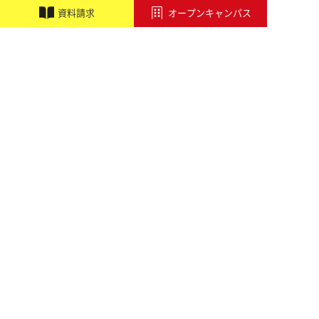
職業実践専門課程設置校
施設・設備紹介
資
料
請
求
オープンキャンパス
講師紹介
アドビ認定専門学校
オートデスク承認教育機関
学校行事
アクセス
学科・コース
音響学科
PA&レコーディングエンジニア専攻
PA&照明専攻（舞台制作）
総合音楽専攻
ミュージッククリエイター専攻
ヴォーカル専攻
ギター専攻
ベース専攻
ドラム専攻
ビジュアル・クリエイター学科