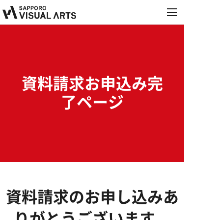
MENU
学校紹介
学科・コース
学校紹介
資料請求お申込み完
オープンキャンパス
学科・コース
了ページ
施設・設備紹介
就職・デビュー
オープンキャンパス
音響学科
お知らせ
講師紹介
就職・デビュー
来校型オープンキャンパス
募集要項
PA&レコーディングエンジニア専攻
保護者説明会
内定情報
学校行事
PA&照明専攻（舞台制作）
資料請求のお申し込み
あ
進学相談会
高校生の方へ
保護者の方へ
就職実績
募集要項
総合音楽専攻
職業実践専門課程設置校
りがとうございます。
学校説明会・個別相談