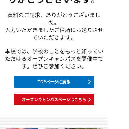
企業の方へ
高校教員の方へ
卒業生インタビュー
ミュージッククリエイター専攻
募集学科・定員
アドビ認定専門学校
デビュー実績
資料のご請求、ありがとうございまし
ヴォーカル専攻
学費・諸費用
資料請求
お問い合わせ
た。
就職サポート
オートデスク承認教育機関
ギター専攻
入力いただきましたご住所にお送りさせ
出願方法
ていただきます。
デビューサポート
ベース専攻
アクセス
授業料免除制度
本校では、学校のことをもっと知ってい
ドラム専攻
学費サポート
ただけるオープンキャンパスを開催中で
す。ぜひご参加ください。
専門実践教育訓練給付金制度
ビジュアル・クリエイター学科
留学生の方へ
TOPページに戻る
書類ダウンロード
AI&ゲームプログラマー専攻
オープンキャンパスページはこちら
MVクリエイター専攻
キャラデザ＆CG映像クリエイター専攻