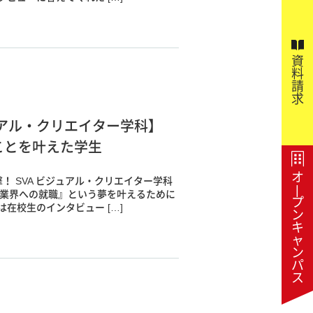
資
料
請
求
アル・クリエイター学科】
ことを叶えた学生
オ
！ SVA ビジュアル・クリエイター学科
|
楽業界への就職』という夢を叶えるために
プ
在校生のインタビュー […]
ン
キ
ャ
ン
パ
ス