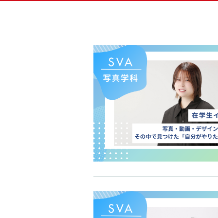
ベー
留学
ドラ
書類
AI
MV
キャ
ビジュアル・クリエイター学科