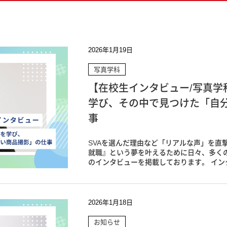
ス専攻
生の方へ
ム専攻
ダウンロード
2026年1月19日
&ゲームプログラマー専攻
写真学科
クリエイター専攻
【在校生インタビュー/写真学
ラデザ＆CG映像クリエイター専攻
学び、その中で見つけた「自
事
SVAを選んだ理由など「リアルな声」を直撃
就職』という夢を叶えるために日々、多く
のインタビューを掲載しております。 インタ
2026年1月18日
お知らせ