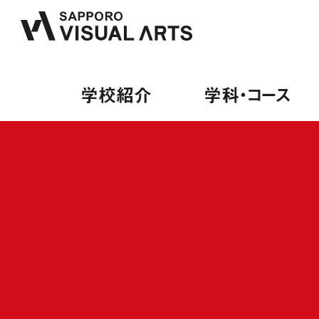
学校紹介
学科・コース
学校紹介
学科・コース
オープンキャンパス
就職・デビュー
募集要項
PA
来校
内定
募集
PA
保護
就職
学費
総合
卒業
出願
ミュ
デビ
授業
ヴォ
就職
学費
ギタ
デビ
専門
施設・設備紹介
音響学科
講師