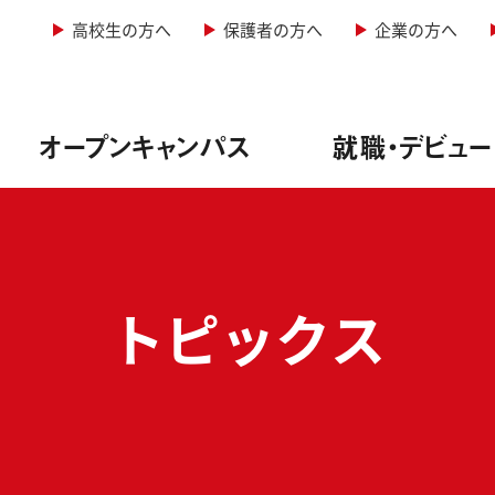
高校生の方へ
保護者の方へ
企業の方へ
オープンキャンパス
就職・デビュー
&レコーディングエンジニア専攻
型オープンキャンパス
情報
学科・定員
トピックス
&照明専攻（舞台制作）
者説明会
実績
・諸費用
音楽専攻
生インタビュー
方法
ージッククリエイター専攻
ュー実績
料免除制度
ーカル専攻
サポート
サポート
ー専攻
ューサポート
実践教育訓練給付金制度
紹介
学校行事
写真学科