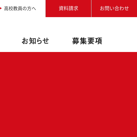
高校教員の方へ
資料請求
お問い合わせ
お知らせ
募集要項
職業実践専門課程設置校
アドビ認定専門学校
写真専攻
進学相談会
学生作品
学校説明会・個別相談
オートデスク承認教育機関
卒業生からのメッセージ
アクセス