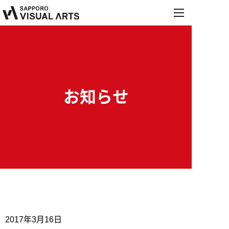
MENU
学校紹介
学科・コース
学校紹介
オープンキャンパス
お知らせ
学科・コース
施設・設備紹介
就職・デビュー
オープンキャンパス
音響学科
お知らせ
講師紹介
就職・デビュー
来校型オープンキャンパス
募集要項
PA&レコーディングエンジニア専攻
保護者説明会
内定情報
学校行事
PA&照明専攻（舞台制作）
進学相談会
高校生の方へ
保護者の方へ
就職実績
募集要項
総合音楽専攻
2017年3月16日
職業実践専門課程設置校
学校説明会・個別相談