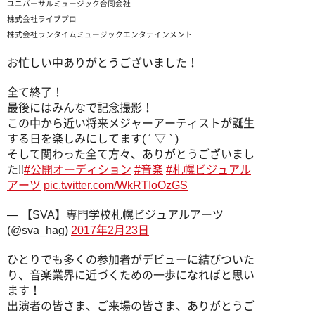
ユニバーサルミュージック合同会社
株式会社ライブプロ
株式会社ランタイムミュージックエンタテインメント
お忙しい中ありがとうございました！
全て終了！
最後にはみんなで記念撮影！
この中から近い将来メジャーアーティストが誕生
する日を楽しみにしてます( ´ ▽ ` )
そして関わった全て方々、ありがとうございまし
た‼︎
#公開オーディション
#音楽
#札幌ビジュアル
アーツ
pic.twitter.com/WkRTIoOzGS
— 【SVA】専門学校札幌ビジュアルアーツ
(@sva_hag)
2017年2月23日
ひとりでも多くの参加者がデビューに結びついた
り、音楽業界に近づくための一歩になればと思い
ます！
出演者の皆さま、ご来場の皆さま、ありがとうご