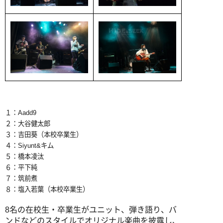
１：Aadd9
２：大谷健太郎
３：吉田葵（本校卒業生）
４：Siyunt&キム
５：橋本凌汰
６：平下純
７：筑前煮
８：塩入若葉（本校卒業生）
8名の在校生・卒業生がユニット、弾き語り、バ
ンドなどのスタイルでオリジナル楽曲を披露し、