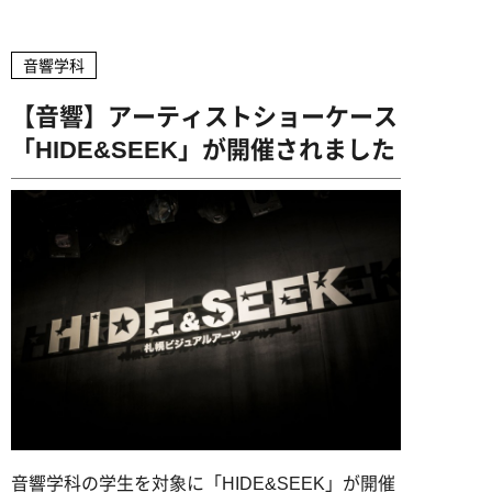
企業の方へ
高校教員の方へ
卒業生インタビュー
ミュージッククリエイター専攻
募集学科・定員
アドビ認定専門学校
デビュー実績
ヴォーカル専攻
音響学科
学費・諸費用
資料請求
お問い合わせ
就職サポート
オートデスク承認教育機関
ギター専攻
【音響】アーティストショーケース
出願方法
デビューサポート
「HIDE&SEEK」が開催されました
ベース専攻
アクセス
授業料免除制度
ドラム専攻
学費サポート
専門実践教育訓練給付金制度
ビジュアル・クリエイター学科
留学生の方へ
書類ダウンロード
AI&ゲームプログラマー専攻
MVクリエイター専攻
キャラデザ＆CG映像クリエイター専攻
音響学科の学生を対象に「HIDE&SEEK」が開催