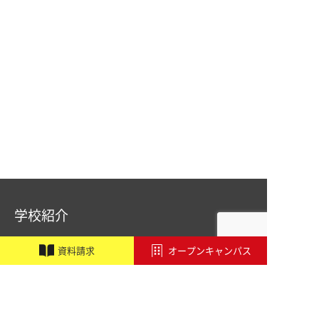
学校紹介
職業実践専門課程設置校
施設・設備紹介
資
料
請
求
オープンキャンパス
講師紹介
アドビ認定専門学校
オートデスク承認教育機関
学校行事
アクセス