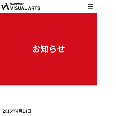
MENU
学校紹介
学科・コース
学校紹介
オープンキャンパス
お知らせ
学科・コース
施設・設備紹介
就職・デビュー
オープンキャンパス
音響学科
お知らせ
講師紹介
就職・デビュー
来校型オープンキャンパス
募集要項
PA&レコーディングエンジニア専攻
保護者説明会
内定情報
学校行事
PA&照明専攻（舞台制作）
進学相談会
高校生の方へ
保護者の方へ
就職実績
募集要項
総合音楽専攻
2016年4月14日
職業実践専門課程設置校
学校説明会・個別相談