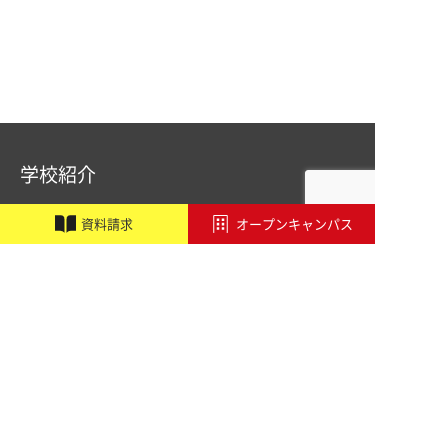
学校紹介
職業実践専門課程設置校
施設・設備紹介
資
料
請
求
オープンキャンパス
講師紹介
アドビ認定専門学校
オートデスク承認教育機関
学校行事
アクセス
学科・コース
音響学科
PA&レコーディングエンジニア専攻