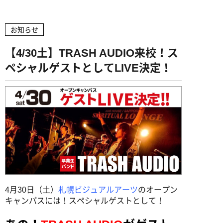
企業の方へ
高校教員の方へ
卒業生インタビュー
ミュージッククリエイター専攻
募集学科・定員
アドビ認定専門学校
デビュー実績
ヴォーカル専攻
お知らせ
学費・諸費用
資料請求
お問い合わせ
就職サポート
オートデスク承認教育機関
ギター専攻
【4/30土】TRASH AUDIO来校！ス
出願方法
デビューサポート
ペシャルゲストとしてLIVE決定！
ベース専攻
アクセス
授業料免除制度
ドラム専攻
学費サポート
専門実践教育訓練給付金制度
ビジュアル・クリエイター学科
留学生の方へ
書類ダウンロード
AI&ゲームプログラマー専攻
MVクリエイター専攻
4月30日（土）
札幌ビジュアルアーツ
のオープン
キャンパスには！スペシャルゲストとして！
キャラデザ＆CG映像クリエイター専攻