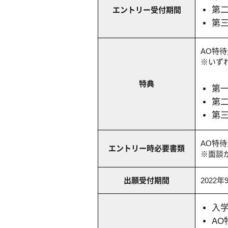
第
エントリー受付期間
第
AO特
※いず
特典
第
第
第
AO特
エントリー時必要書類
※面談
出願受付期間
2022年
入
A