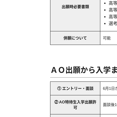
高
出願時必要書類
高
高
選考
併願について
可能
ＡＯ出願から入学
① エントリー・面談
6月1
② AO特待生入学出願許
面談後
可