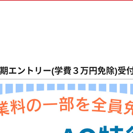
ス専攻
生の方へ
ム専攻
ダウンロード
&ゲームプログラマー専攻
クリエイター専攻
ラデザ＆CG映像クリエイター専攻
三期エントリー(学費３万円免除)受