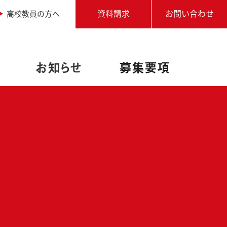
高校教員の方へ
資料請求
お問い合わせ
お知らせ
募集要項
職業実践専門課程設置校
アドビ認定専門学校
写真専攻
進学相談会
学生作品
学校説明会・個別相談
オートデスク承認教育機関
卒業生からのメッセージ
アクセス