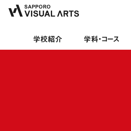
学校紹介
学科・コース
学校紹介
学科・コース
オープンキャンパス
就職・デビュー
募集要項
PA
来校
内定
募集
PA
保護
就職
学費
総合
卒業
出願
ミュ
デビ
授業
ヴォ
就職
学費
ギタ
デビ
専門
施設・設備紹介
音響学科
講師