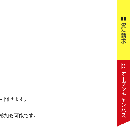
資
料
請
求
オ
|
プ
ン
キ
も聞けます。
ャ
ン
パ
ス
参加も可能です。