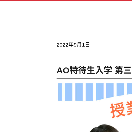
ベー
留学
ドラ
書類
AI
2022年9月1日
MV
キャ
AO特待生入学 第
ビジュアル・クリエイター学科