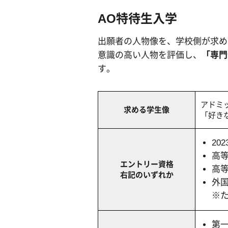
AO特待生入学
出願者の人物像を、学校側が求め
意識の高い人物を評価し、
「専門
す。
アドミ
求める学生像
「好き
20
高
エントリー資格
高
右記のいずれか
外
※た
第