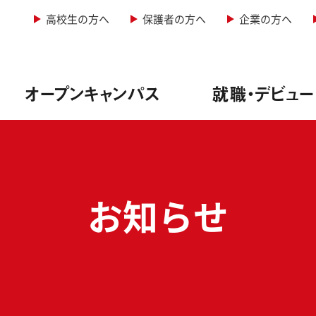
高校生の方へ
保護者の方へ
企業の方へ
オープンキャンパス
就職・デビュー
&レコーディングエンジニア専攻
型オープンキャンパス
情報
学科・定員
お知らせ
&照明専攻（舞台制作）
者説明会
実績
・諸費用
音楽専攻
生インタビュー
方法
ージッククリエイター専攻
ュー実績
料免除制度
ーカル専攻
サポート
サポート
ー専攻
ューサポート
実践教育訓練給付金制度
紹介
学校行事
写真学科