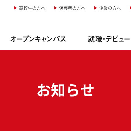
高校生の方へ
保護者の方へ
企業の方へ
オープンキャンパス
就職・デビュー
&レコーディングエンジニア専攻
型オープンキャンパス
情報
学科・定員
お知らせ
&照明専攻（舞台制作）
者説明会
実績
・諸費用
音楽専攻
生インタビュー
方法
ージッククリエイター専攻
ュー実績
料免除制度
ーカル専攻
サポート
サポート
ー専攻
ューサポート
実践教育訓練給付金制度
紹介
学校行事
写真学科