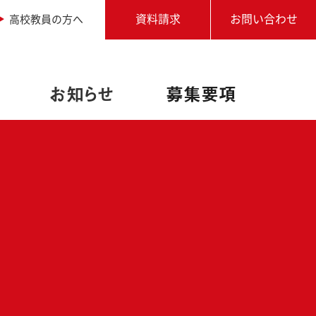
高校教員の方へ
資料請求
お問い合わせ
お知らせ
募集要項
職業実践専門課程設置校
アドビ認定専門学校
写真専攻
進学相談会
学生作品
学校説明会・個別相談
オートデスク承認教育機関
卒業生からのメッセージ
アクセス