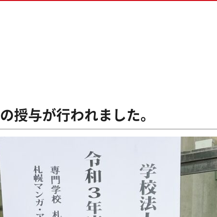
ス専攻
生の方へ
ム専攻
ダウンロード
&ゲームプログラマー専攻
クリエイター専攻
ラデザ＆CG映像クリエイター専攻
書の授与が行われました。