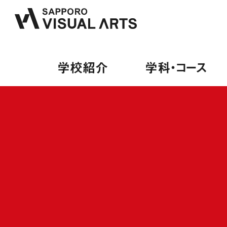
学校紹介
学科・コース
学校紹介
学科・コース
オープンキャンパス
就職・デビュー
募集要項
PA
来校
内定
募集
PA
保護
就職
学費
総合
卒業
出願
ミュ
デビ
授業
ヴォ
就職
学費
ギタ
デビ
専門
施設・設備紹介
音響学科
講師