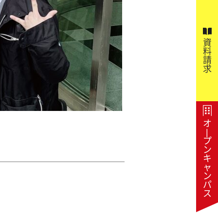
資
料
請
求
オ
|
プ
ン
キ
ャ
ン
パ
ス