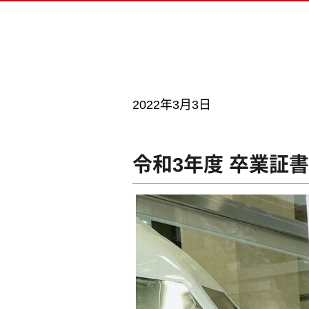
ベー
留学
ドラ
書類
AI
2022年3月3日
MV
キャ
令和3年度 卒業証
ビジュアル・クリエイター学科