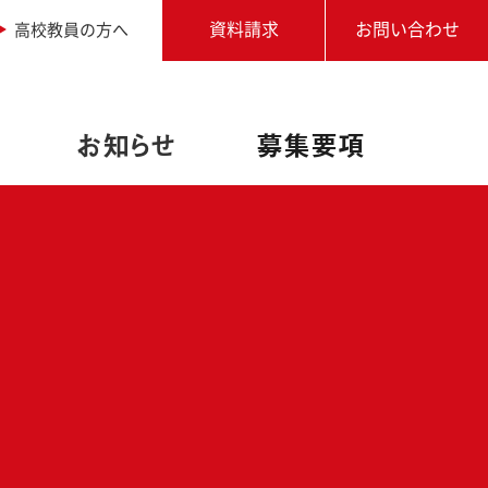
高校教員の方へ
資料請求
お問い合わせ
お知らせ
募集要項
職業実践専門課程設置校
アドビ認定専門学校
写真専攻
進学相談会
学生作品
学校説明会・個別相談
オートデスク承認教育機関
卒業生からのメッセージ
アクセス