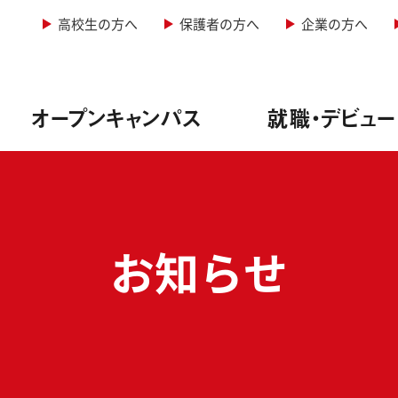
高校生の方へ
保護者の方へ
企業の方へ
オープンキャンパス
就職・デビュー
&レコーディングエンジニア専攻
型オープンキャンパス
情報
学科・定員
お知らせ
&照明専攻（舞台制作）
者説明会
実績
・諸費用
音楽専攻
生インタビュー
方法
ージッククリエイター専攻
ュー実績
料免除制度
ーカル専攻
サポート
サポート
ー専攻
ューサポート
実践教育訓練給付金制度
紹介
学校行事
写真学科