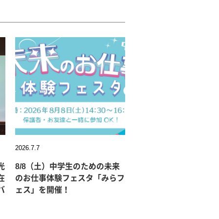
2026.7.7
光
8/8（土）中学生のための未来
在
のお仕事体験フェスタ「みらフ
バ
ェス」を開催！