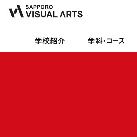
学校紹介
学科・コース
学校紹介
学科・コース
オープンキャンパス
就職・デビュー
募集要項
PA
来校
内定
募集
PA
保護
就職
学費
総合
卒業
出願
ミュ
デビ
授業
ヴォ
就職
学費
ギタ
デビ
専門
施設・設備紹介
音響学科
講師