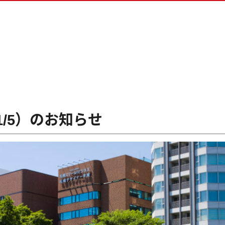
ス専攻
生の方へ
ム専攻
ダウンロード
&ゲームプログラマー専攻
クリエイター専攻
ラデザ＆CG映像クリエイター専攻
1/5）のお知らせ