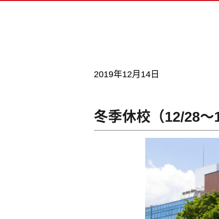
ベー
留学
ドラ
書類
AI
2019年12月14日
MV
キャ
冬季休校（12/28～
ビジュアル・クリエイター学科