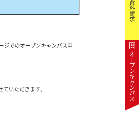
資
料
請
求
ページでのオープンキャンパス申
オ
|
プ
ン
キ
ャ
ン
せていただきます。
パ
ス