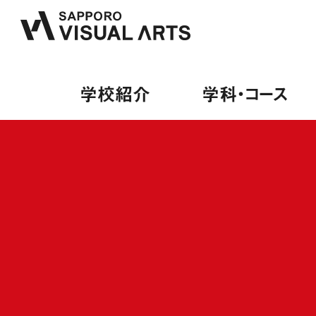
学校紹介
学科・コース
学校紹介
学科・コース
オープンキャンパス
就職・デビュー
募集要項
PA
来校
内定
募集
PA
保護
就職
学費
総合
卒業
出願
ミュ
デビ
授業
ヴォ
就職
学費
ギタ
デビ
専門
施設・設備紹介
音響学科
講師