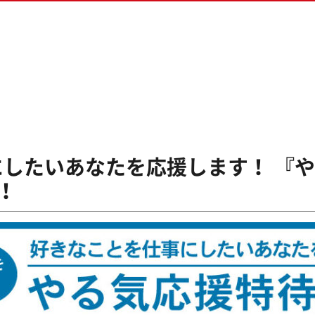
ス専攻
生の方へ
ム専攻
ダウンロード
&ゲームプログラマー専攻
クリエイター専攻
ラデザ＆CG映像クリエイター専攻
したいあなたを応援します！ 『
始！