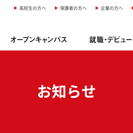
高校生の方へ
保護者の方へ
企業の方へ
オープンキャンパス
就職・デビュー
&レコーディングエンジニア専攻
型オープンキャンパス
情報
学科・定員
お知らせ
&照明専攻（舞台制作）
者説明会
実績
・諸費用
音楽専攻
生インタビュー
方法
ージッククリエイター専攻
ュー実績
料免除制度
ーカル専攻
サポート
サポート
ー専攻
ューサポート
実践教育訓練給付金制度
紹介
学校行事
写真学科