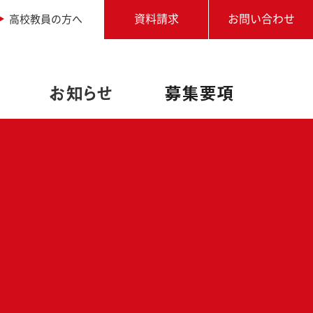
高校教員の方へ
資料請求
お問い合わせ
お知らせ
募集要項
職業実践専門課程設置校
アドビ認定専門学校
写真専攻
進学相談会
学生作品
学校説明会・個別相談
オートデスク承認教育機関
卒業生からのメッセージ
アクセス