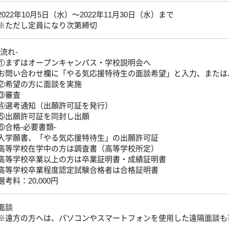
2022年10月5日（水）～2022年11月30日（水）まで
※ただし定員になり次第締切
-流れ-
①まずはオープンキャンパス・学校説明会へ
お問い合わせ欄に「やる気応援特待生の面談希望」と入力、または
②希望の方に面談を実施
③審査
④選考通知（出願許可証を発行）
⑤出願許可証を同封し出願
⑥合格-必要書類-
入学願書、「やる気応援特待生」の出願許可証
高等学校在学中の方は調査書（高等学校所定）
高等学校卒業以上の方は卒業証明書・成績証明書
高等学校卒業程度認定試験合格者は合格証明書
選考料：20,000円
面談
※遠方の方へは、パソコンやスマートフォンを使用した遠隔面談も