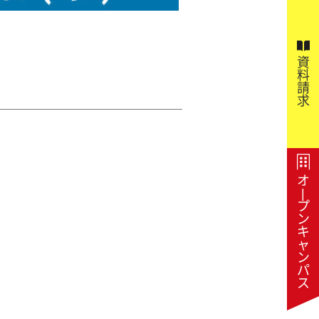
資
料
請
求
オ
|
プ
ン
キ
ャ
ン
パ
ス