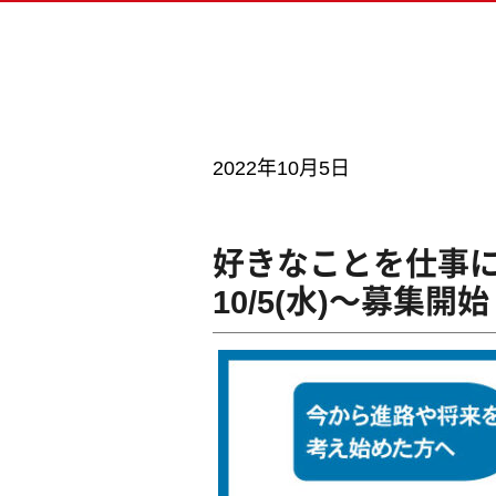
ベー
留学
ドラ
書類
AI
2022年10月5日
MV
キャ
好きなことを仕事に
10/5(水)～募集開
ビジュアル・クリエイター学科