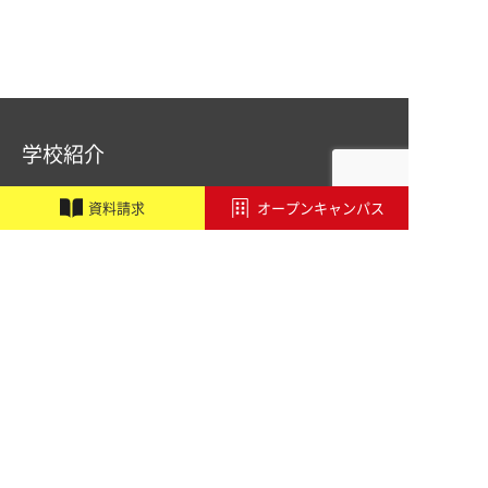
学校紹介
職業実践専門課程設置校
施設・設備紹介
資
料
請
求
オープンキャンパス
講師紹介
アドビ認定専門学校
オートデスク承認教育機関
学校行事
アクセス
学科・コース
音響学科
PA&レコーディングエンジニア専攻
PA&照明専攻（舞台制作）