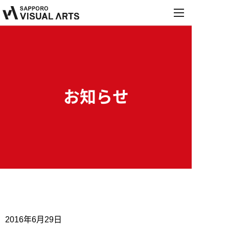
MENU
学校紹介
学科・コース
学校紹介
オープンキャンパス
お知らせ
学科・コース
施設・設備紹介
就職・デビュー
オープンキャンパス
音響学科
お知らせ
講師紹介
就職・デビュー
来校型オープンキャンパス
募集要項
PA&レコーディングエンジニア専攻
保護者説明会
内定情報
学校行事
PA&照明専攻（舞台制作）
進学相談会
高校生の方へ
保護者の方へ
就職実績
募集要項
総合音楽専攻
2016年6月29日
職業実践専門課程設置校
学校説明会・個別相談