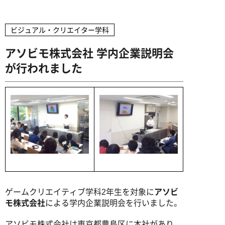
企業の方へ
高校教員の方へ
卒業生インタビュー
ミュージッククリエイター専攻
募集学科・定員
アドビ認定専門学校
デビュー実績
ヴォーカル専攻
ビジュアル・クリエイター学科
学費・諸費用
資料請求
お問い合わせ
就職サポート
オートデスク承認教育機関
ギター専攻
アソビモ株式会社 学内企業説明会
出願方法
デビューサポート
が行われました
ベース専攻
アクセス
授業料免除制度
ドラム専攻
学費サポート
専門実践教育訓練給付金制度
ビジュアル・クリエイター学科
留学生の方へ
書類ダウンロード
AI&ゲームプログラマー専攻
MVクリエイター専攻
ゲームクリエイティブ学科2年生を対象に
アソビ
モ株式会社
による学内企業説明会を行いました。
キャラデザ＆CG映像クリエイター専攻
アソビモ株式会社は東京都豊島区に本社があり、