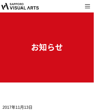
MENU
学校紹介
学科・コース
学校紹介
オープンキャンパス
お知らせ
学科・コース
施設・設備紹介
就職・デビュー
オープンキャンパス
音響学科
お知らせ
講師紹介
就職・デビュー
来校型オープンキャンパス
募集要項
PA&レコーディングエンジニア専攻
保護者説明会
内定情報
学校行事
PA&照明専攻（舞台制作）
進学相談会
高校生の方へ
保護者の方へ
就職実績
募集要項
総合音楽専攻
2017年11月13日
職業実践専門課程設置校
学校説明会・個別相談