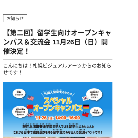
企業の方へ
高校教員の方へ
卒業生インタビュー
ミュージッククリエイター専攻
募集学科・定員
アドビ認定専門学校
デビュー実績
ヴォーカル専攻
お知らせ
学費・諸費用
資料請求
お問い合わせ
就職サポート
オートデスク承認教育機関
ギター専攻
【第二回】留学生向けオープンキャ
出願方法
デビューサポート
ンパス＆交流会 11月26日（日）開
ベース専攻
アクセス
授業料免除制度
催決定！
ドラム専攻
学費サポート
こんにちは！札幌ビジュアルアーツからのお知ら
せです！
専門実践教育訓練給付金制度
ビジュアル・クリエイター学科
留学生の方へ
書類ダウンロード
AI&ゲームプログラマー専攻
MVクリエイター専攻
キャラデザ＆CG映像クリエイター専攻