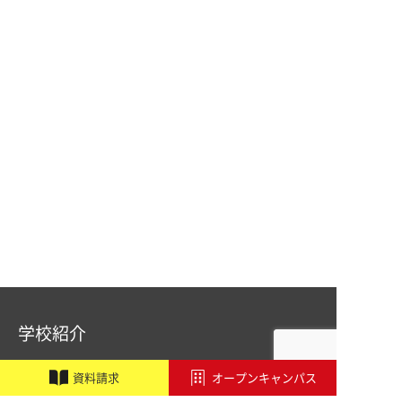
学校紹介
職業実践専門課程設置校
施設・設備紹介
資
料
請
求
オープンキャンパス
講師紹介
アドビ認定専門学校