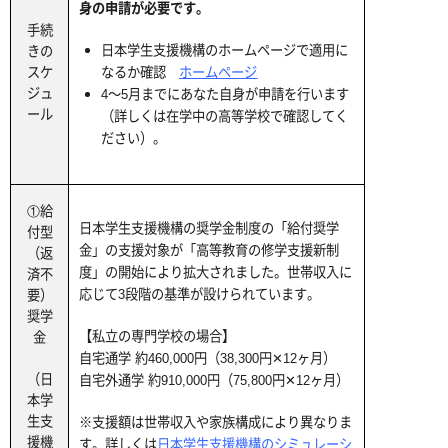
身の申請が必要です。
手続
日本学生支援機構のホームページで適用に
きの
スケ
なるか確認
ホームページ
ジュ
4～5月までにあなた自身が申請を行います
ール
（詳しくは在学中の高等学校で確認してく
ださい）。
①給
日本学生支援機構の奨学金制度の「給付奨学
付型
金」の支援対象が「高等教育の修学支援新制
（返
度」の開始により拡大されました。世帯収入に
済不
応じて3段階の基準が設けられています。
要）
奨学
【私立の専門学校の場合】
金
自宅通学 約460,000円（38,300円✕12ヶ月）
（日
自宅外通学 約910,000円（75,800円✕12ヶ月）
本学
生支
※支援額は世帯収入や家族構成により異なりま
援機
す。詳しくは
日本学生支援機構のシミュレーシ