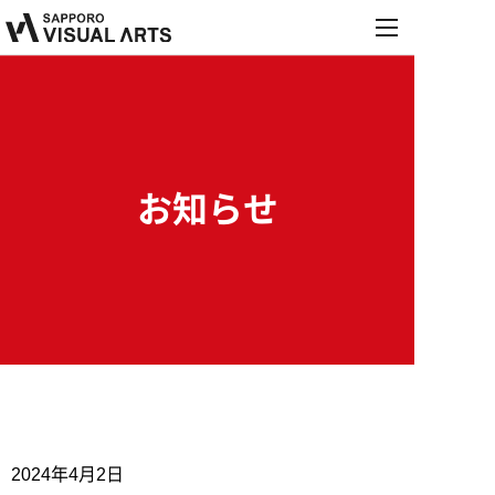
MENU
学校紹介
学科・コース
学校紹介
オープンキャンパス
お知らせ
学科・コース
施設・設備紹介
就職・デビュー
オープンキャンパス
音響学科
お知らせ
講師紹介
就職・デビュー
来校型オープンキャンパス
募集要項
PA&レコーディングエンジニア専攻
保護者説明会
内定情報
学校行事
PA&照明専攻（舞台制作）
進学相談会
高校生の方へ
保護者の方へ
就職実績
募集要項
総合音楽専攻
2024年4月2日
職業実践専門課程設置校
学校説明会・個別相談