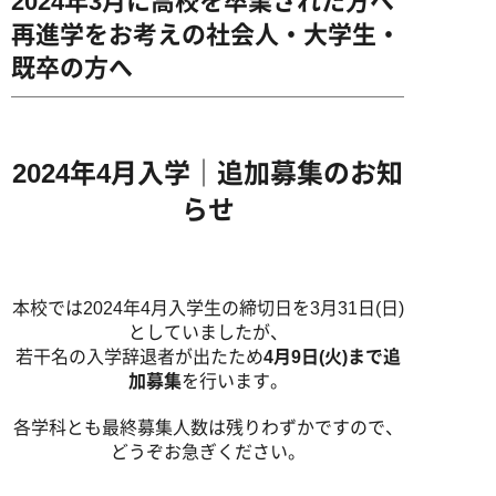
2024年3月に高校を卒業された方へ
再進学をお考えの社会人・大学生・
既卒の方へ
写真学科
写真専攻
2024年4月入学｜追加募集のお知
学生作品
らせ
卒業生からのメッセージ
本校では2024年4月入学生の締切日を3月31日(日)
としていましたが、
若干名の入学辞退者が出たため
4月9日(火)まで追
加募集
を行います。
各学科とも最終募集人数は残りわずかですので、
どうぞお急ぎください。