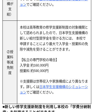
構が
ョン
でご確認ください。
支
給）
本校は高等教育の修学支援新制度の対象機関と
して認められましたので、日本学生支援機構の
新しい給付型奨学金を受ける方には、 本校で
申請することにより最大で入学金・授業料の免
除や減免を受けることができます。
②授
業料
【私立の専門学校の場合】
等減
入学金 約160,000円
免制
授業料 約590,000円
度
※支援額は世帯収入や家族構成により異なりま
す。詳しくは
日本学生支援機構のシミュレーシ
ョン
でご確認ください。
■新しい修学支援新制度を利用し本校の「学費分納制