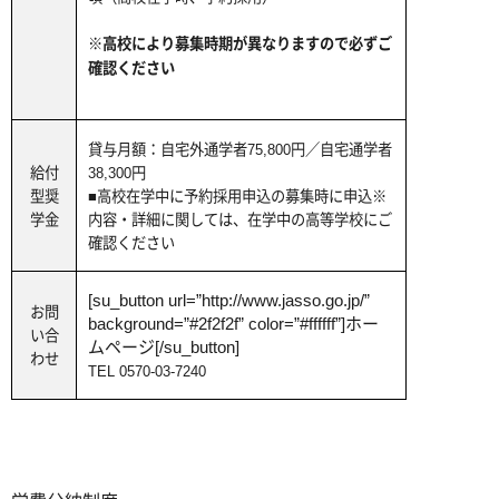
※高校により募集時期が異なりますので必ずご
確認ください
貸与月額：自宅外通学者75,800円／自宅通学者
給付
38,300円
型奨
■高校在学中に予約採用申込の募集時に申込
※
学金
内容・詳細に関しては、在学中の高等学校にご
確認ください
[su_button url=”http://www.jasso.go.jp/”
お問
background=”#2f2f2f” color=”#ffffff”]ホー
い合
ムページ[/su_button]
わせ
TEL 0570-03-7240