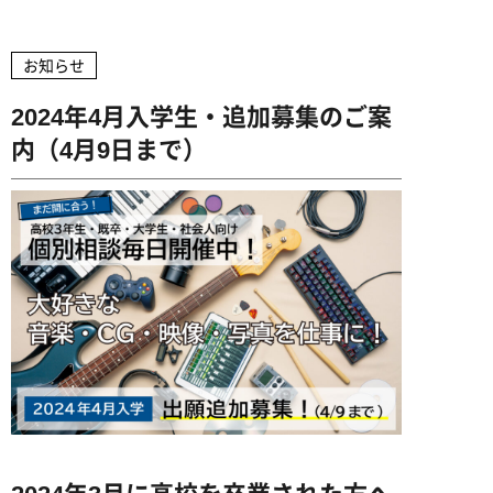
企業の方へ
高校教員の方へ
卒業生インタビュー
ミュージッククリエイター専攻
募集学科・定員
アドビ認定専門学校
デビュー実績
ヴォーカル専攻
お知らせ
学費・諸費用
資料請求
お問い合わせ
就職サポート
オートデスク承認教育機関
ギター専攻
2024年4月入学生・追加募集のご案
出願方法
デビューサポート
内（4月9日まで）
ベース専攻
アクセス
授業料免除制度
ドラム専攻
学費サポート
専門実践教育訓練給付金制度
ビジュアル・クリエイター学科
留学生の方へ
書類ダウンロード
AI&ゲームプログラマー専攻
MVクリエイター専攻
キャラデザ＆CG映像クリエイター専攻