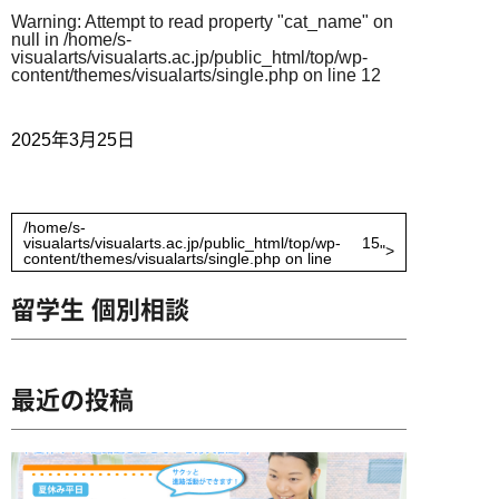
企業の方へ
高校教員の方へ
卒業生インタビュー
ミュージッククリエイター専攻
Warning
: Attempt to read property "cat_name" on
募集学科・定員
null in
/home/s-
アドビ認定専門学校
デビュー実績
visualarts/visualarts.ac.jp/public_html/top/wp-
ヴォーカル専攻
content/themes/visualarts/single.php
on line
12
学費・諸費用
資料請求
お問い合わせ
就職サポート
オートデスク承認教育機関
ギター専攻
出願方法
2025年3月25日
デビューサポート
ベース専攻
アクセス
授業料免除制度
ドラム専攻
学費サポート
/home/s-
visualarts/visualarts.ac.jp/public_html/top/wp-
15
">
content/themes/visualarts/single.php on line
専門実践教育訓練給付金制度
ビジュアル・クリエイター学科
留学生 個別相談
留学生の方へ
書類ダウンロード
AI&ゲームプログラマー専攻
最近の投稿
MVクリエイター専攻
キャラデザ＆CG映像クリエイター専攻