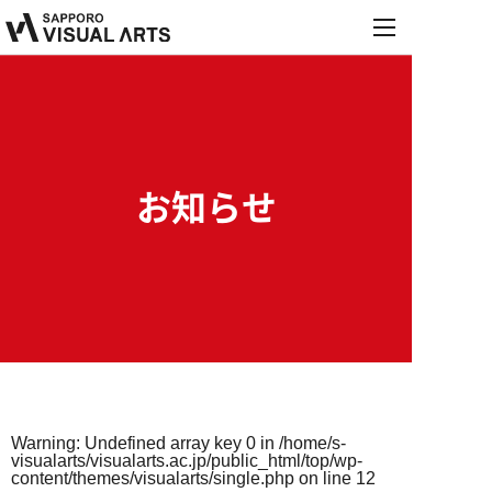
MENU
学校紹介
学科・コース
学校紹介
オープンキャンパス
お知らせ
学科・コース
施設・設備紹介
就職・デビュー
オープンキャンパス
音響学科
お知らせ
講師紹介
就職・デビュー
来校型オープンキャンパス
募集要項
PA&レコーディングエンジニア専攻
保護者説明会
内定情報
学校行事
PA&照明専攻（舞台制作）
進学相談会
Warning
: Undefined array key 0 in
/home/s-
高校生の方へ
保護者の方へ
就職実績
募集要項
visualarts/visualarts.ac.jp/public_html/top/wp-
総合音楽専攻
職業実践専門課程設置校
content/themes/visualarts/single.php
on line
12
学校説明会・個別相談