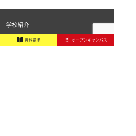
学校紹介
職業実践専門課程設置校
施設・設備紹介
資
料
請
求
オープンキャンパス
講師紹介
アドビ認定専門学校
オートデスク承認教育機関
学校行事
アクセス
学科・コース
音響学科
PA&レコーディングエンジニア専攻
PA&照明専攻（舞台制作）
総合音楽専攻
ミュージッククリエイター専攻