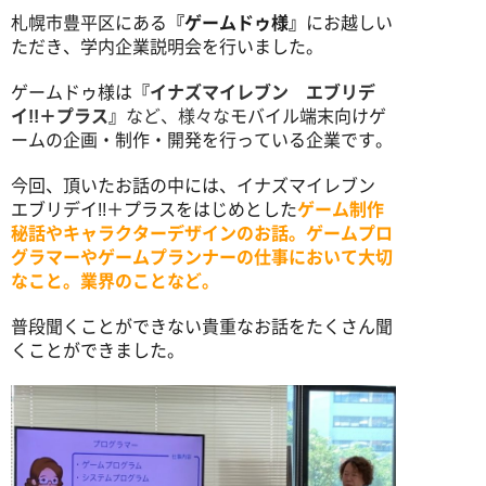
札幌市豊平区にある
『ゲームドゥ様』
にお越しい
ただき、学内企業説明会を行いました。
写真学科
ゲームドゥ様は
『イナズマイレブン エブリデ
イ!!＋プラス』
など、様々な
モバイル端末向けゲ
写真専攻
ームの企画・制作・開発を行っている企業です。
学生作品
今回、頂いたお話の中には、イナズマイレブン
エブリデイ!!＋プラスをはじめとした
ゲーム制作
卒業生からのメッセージ
秘話やキャラクターデザインのお話。
ゲームプロ
グラマーやゲームプランナーの仕事において大切
なこと。業界のことなど。
普段聞くことができない貴重なお話をたくさん聞
くことができました。