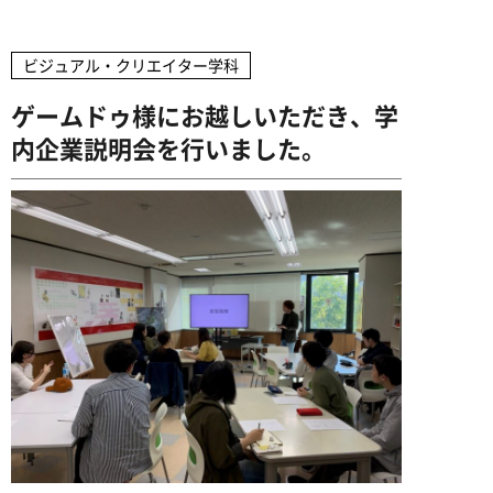
企業の方へ
高校教員の方へ
卒業生インタビュー
ミュージッククリエイター専攻
募集学科・定員
アドビ認定専門学校
デビュー実績
ヴォーカル専攻
ビジュアル・クリエイター学科
学費・諸費用
資料請求
お問い合わせ
就職サポート
オートデスク承認教育機関
ギター専攻
ゲームドゥ様にお越しいただき、学
出願方法
デビューサポート
内企業説明会を行いました。
ベース専攻
アクセス
授業料免除制度
ドラム専攻
学費サポート
専門実践教育訓練給付金制度
ビジュアル・クリエイター学科
留学生の方へ
書類ダウンロード
AI&ゲームプログラマー専攻
MVクリエイター専攻
キャラデザ＆CG映像クリエイター専攻