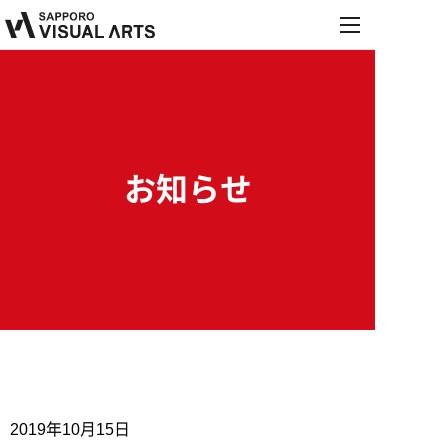
MENU
学校紹介
学科・コース
学校紹介
オープンキャンパス
お知らせ
学科・コース
施設・設備紹介
就職・デビュー
オープンキャンパス
音響学科
お知らせ
講師紹介
就職・デビュー
来校型オープンキャンパス
募集要項
PA&レコーディングエンジニア専攻
保護者説明会
内定情報
学校行事
PA&照明専攻（舞台制作）
進学相談会
高校生の方へ
保護者の方へ
就職実績
募集要項
総合音楽専攻
2019年10月15日
職業実践専門課程設置校
学校説明会・個別相談