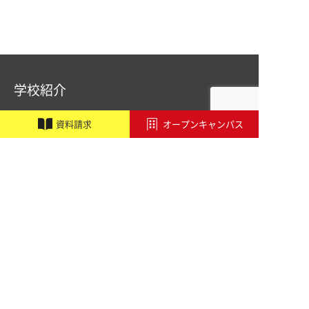
学校紹介
職業実践専門課程設置校
施設・設備紹介
資
料
請
求
オープンキャンパス
講師紹介
アドビ認定専門学校
オートデスク承認教育機関
学校行事
アクセス
学科・コース
音響学科
PA&レコーディングエンジニア専攻
PA&照明専攻（舞台制作）